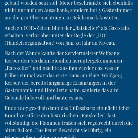
gebaut worden sein soll. Meier beschränkte sich ebenfalls
nicht nur auf den Ausschank, sondern bot 5 Gästezimmer
an, die pro Übernachtung 1,50 Reichsmark kosteten.
Auch zu DDR-Zeiten blieb der „Ratskeller” als Gaststätte
erhalten, verlor aber unter der Regie der „HO”
(Handelsorganisation) von Jahr zu Jahr an Niveau.
Nach der Wende kaufte der Serviermeister Wolfgang
Kerber den bis dahin ziemlich heruntergekommenen
„Ratskeller” und machte aus ihm wieder das, was er
früher einmal war: das erste Haus am Platz. Wolfgang
Kerber, der bereits langjährige Erfahrungen in der
Gastronomie und Hotellerie hatte, sanierte das alte
Gebäude liebevoll und baute es aus.
Ende 2007 geschah dann das Unfassbare: ein nächtlicher
Brand zerstörte den historischen „Ratskeller” fast
vollständig, die Flammen fraßen sich regelrecht durch die
alten Balken. Das Feuer ließ nicht viel übrig, ein
Wiederaufbau schien unmöglich.