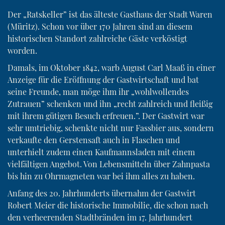
Der „Ratskeller” ist das älteste Gasthaus der Stadt Waren
(Müritz). Schon vor über 170 Jahren sind an diesem
historischen Standort zahlreiche Gäste verköstigt
worden.
Damals, im Oktober 1842, warb August Carl Maaß in einer
Anzeige für die Eröffnung der Gastwirtschaft und bat
seine Freunde, man möge ihm ihr „wohlwollendes
Zutrauen” schenken und ihn „recht zahlreich und fleißig
mit ihrem gütigen Besuch erfreuen.”. Der Gastwirt war
sehr umtriebig, schenkte nicht nur Fassbier aus, sondern
verkaufte den Gerstensaft auch in Flaschen und
unterhielt zudem einen Kaufmannsladen mit einem
vielfältigen Angebot. Von Lebensmitteln über Zahnpasta
bis hin zu Ohrmagneten war bei ihm alles zu haben.
Anfang des 20. Jahrhunderts übernahm der Gastwirt
Robert Meier die historische Immobilie, die schon nach
den verheerenden Stadtbränden im 17. Jahrhundert